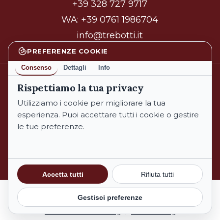
+39 328 727 9717
WA:
+39 0761 1986704
info@trebotti.it
PREFERENZE COOKIE
Consenso
Dettagli
Info
Rispettiamo la tua privacy
facebook
instagram
Utilizziamo i cookie per migliorare la tua
esperienza. Puoi accettare tutti i cookie o gestire
le tue preferenze.
© 2026 Azienda Biologica Trebotti. All Rights Reserved.
Informativa sulla Privacy
Cookie Policy
Subtotale:
€
0,00
Accetta tutti
Rifiuta tutti
Termini e Condizioni
Gestisci preferenze
Carrello
Pagamento
Informativa sulla Privacy
|
Cookie Policy