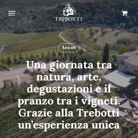
Skip
Menu
Carrello
Chiudi
to
carrello
main
content
Articoli
Una giornata tra
natura, arte,
degustazioni e il
pranzo tra i vigneti.
Grazie alla Trebotti
un’esperienza unica