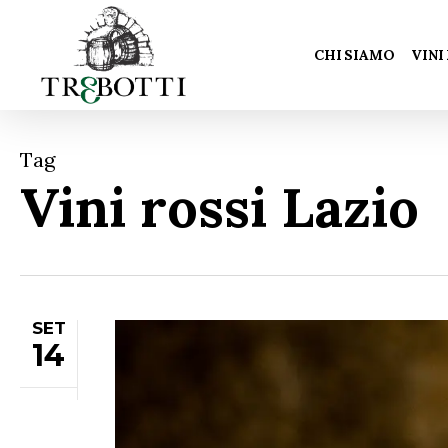
Skip
to
CHI SIAMO
VINI
main
content
Tag
Vini rossi Lazio
SET
14