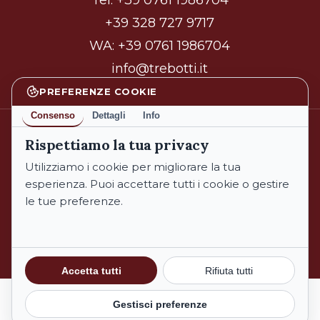
Tel.
+39 0761 1986704
+39 328 727 9717
WA:
+39 0761 1986704
info@trebotti.it
PREFERENZE COOKIE
Consenso
Dettagli
Info
Rispettiamo la tua privacy
facebook
instagram
Utilizziamo i cookie per migliorare la tua
esperienza. Puoi accettare tutti i cookie o gestire
le tue preferenze.
© 2026 Azienda Biologica Trebotti. All Rights Reserved.
Informativa sulla Privacy
Cookie Policy
Subtotale:
€
0,00
Accetta tutti
Rifiuta tutti
Termini e Condizioni
Gestisci preferenze
Carrello
Pagamento