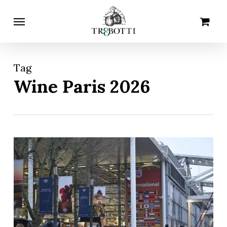
Skip
Menu
Carrello
Chiudi
to
carrello
main
content
Tag
Wine Paris 2026