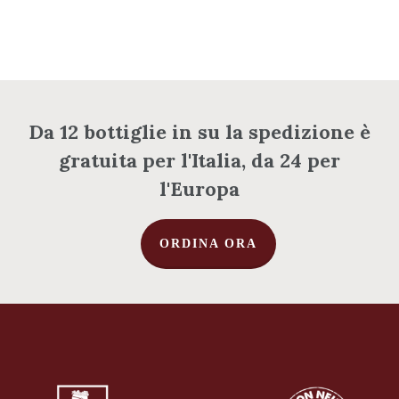
Da 12 bottiglie in su la spedizione è
Nessun prodotto nel
gratuita per l'Italia, da 24 per
carrello.
l'Europa
Vai Al Negozio
ORDINA ORA