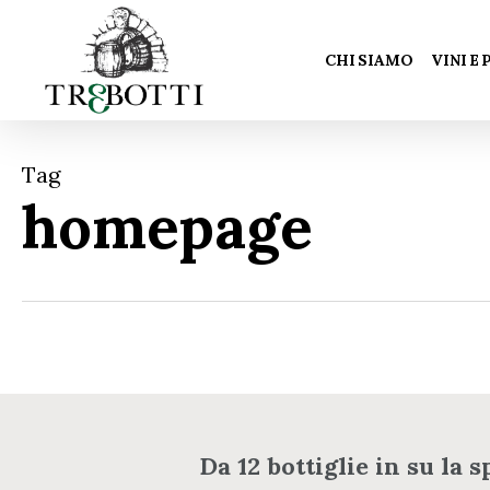
Skip
to
CHI SIAMO
VINI E
main
content
Tag
homepage
Da 12 bottiglie in su la s