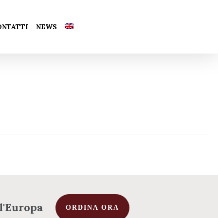
Chiudi
ONTATTI
NEWS
carrello
 l'Europa
ORDINA ORA