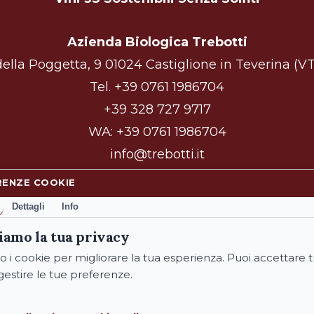
Azienda Biologica Trebotti
ella Poggetta, 9 01024 Castiglione in Teverina (VT)
Tel.
+39 0761 1986704
+39 328 727 9717
WA:
+39 0761 1986704
info@trebotti.it
RENZE COOKIE
Dettagli
Info
facebook
instagram
iamo la tua privacy
o i cookie per migliorare la tua esperienza. Puoi accettare tu
gestire le tue preferenze.
© 2026 Azienda Biologica Trebotti. All Rights Reserved.