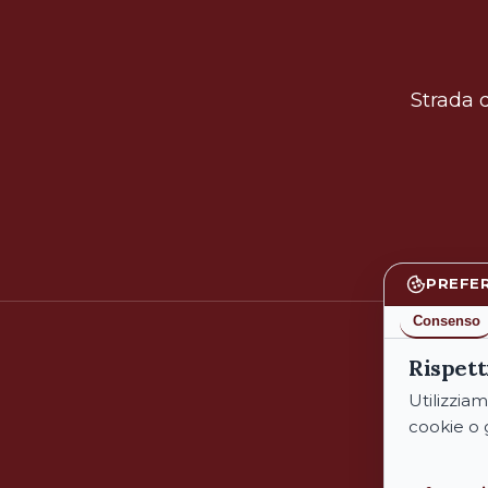
Strada d
PREFE
Consenso
Rispett
Utilizziam
cookie o 